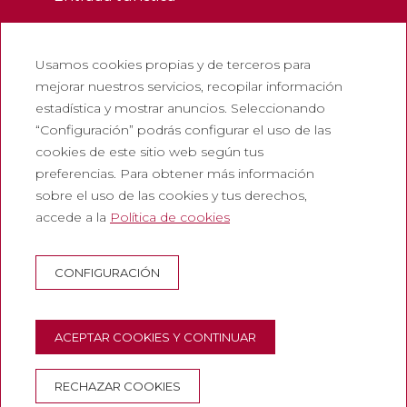
Legales
Usamos cookies propias y de terceros para
Política de privacidad
mejorar nuestros servicios, recopilar información
Política de cookies
estadística y mostrar anuncios. Seleccionando
Política de redes sociales
“Configuración” podrás configurar el uso de las
cookies de este sitio web según tus
Canal de denuncias
preferencias. Para obtener más información
Aviso legal
sobre el uso de las cookies y tus derechos,
accede a la
Política de cookies
Corporativo
Abadia de Montserrat
CONFIGURACIÓN
Escolania de Montserrat
Museo de Montserrat
ACEPTAR COOKIES Y CONTINUAR
RECHAZAR COOKIES