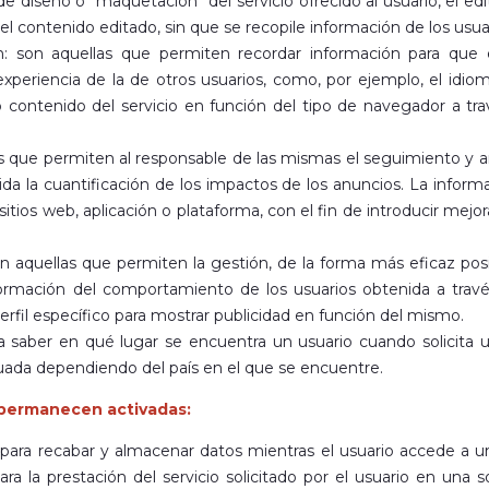
 diseño o “maquetación” del servicio ofrecido al usuario, el edi
el contenido editado, sin que se recopile información de los usuar
n: son aquellas que permiten recordar información para que 
 experiencia de la de otros usuarios, como, por ejemplo, el idi
 contenido del servicio en función del tipo de navegador a trav
as que permiten al responsable de las mismas el seguimiento y a
luida la cuantificación de los impactos de los anuncios. La info
 sitios web, aplicación o plataforma, con el fin de introducir mejo
aquellas que permiten la gestión, de la forma más eficaz posibl
rmación del comportamiento de los usuarios obtenida a travé
erfil específico para mostrar publicidad en función del mismo.
ra saber en qué lugar se encuentra un usuario cuando solicita u
uada dependiendo del país en el que se encuentre.
permanecen activadas:
 para recabar y almacenar datos mientras el usuario accede a u
ra la prestación del servicio solicitado por el usuario en una 