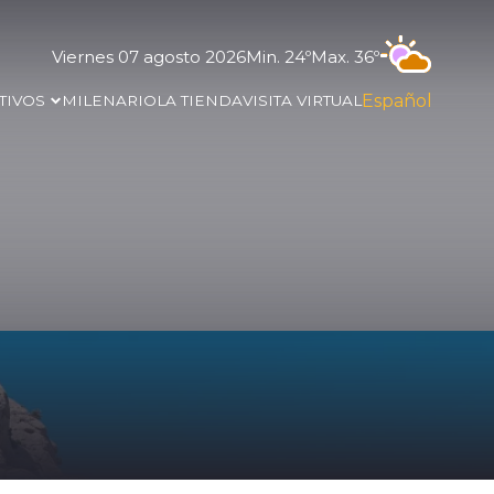
Viernes 07 agosto 2026
Min. 24º
Max. 36º
Español
TIVOS
MILENARIO
LA TIENDA
VISITA VIRTUAL