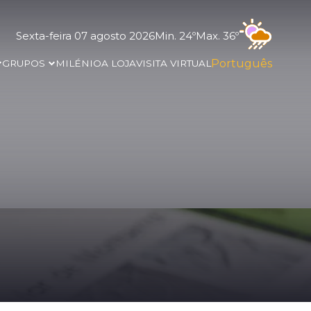
Sexta-feira 07 agosto 2026
Min. 24º
Max. 36º
Português
GRUPOS
MILÉNIO
A LOJA
VISITA VIRTUAL