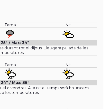
Tarda
Nit
 25º / Max: 34º
nes durant tot el dijous. Lleugera pujada de les
emperatures.
Tarda
Nit
 24º / Max: 36º
t el divendres. A la nit el temps serà bo. Ascens
e les temperatures.