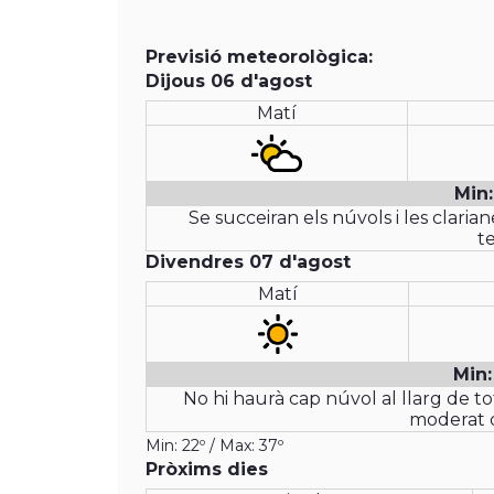
Previsió meteorològica:
Dijous 06 d'agost
Matí
Min:
Se succeiran els núvols i les claria
t
Divendres 07 d'agost
Matí
Min:
No hi haurà cap núvol al llarg de to
moderat d
Min: 22º / Max: 37º
Pròxims dies