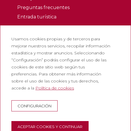
Preguntas frecuentes
Entrada turística
Legales
Usamos cookies propias y de terceros para
Política de privacidad
mejorar nuestros servicios, recopilar información
Política de cookies
estadística y mostrar anuncios. Seleccionando
Política de redes sociales
“Configuración” podrás configurar el uso de las
cookies de este sitio web según tus
Canal de denuncias
preferencias. Para obtener más información
Aviso legal
sobre el uso de las cookies y tus derechos,
accede a la
Política de cookies
Corporativo
Abadia de Montserrat
CONFIGURACIÓN
Escolania de Montserrat
Museo de Montserrat
ACEPTAR COOKIES Y CONTINUAR