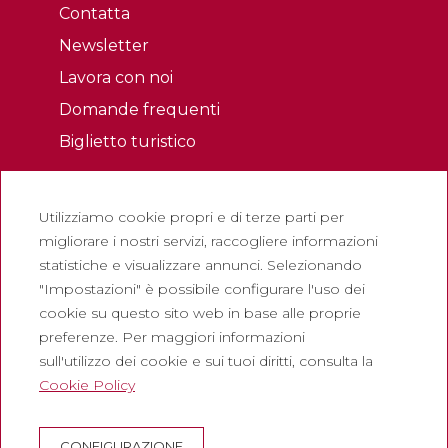
Contatta
Newsletter
Lavora con noi
Domande frequenti
Biglietto turistico
Legale
Utilizziamo cookie propri e di terze parti per
Politica sulla riservatezza
migliorare i nostri servizi, raccogliere informazioni
Politica sui cookie
statistiche e visualizzare annunci. Selezionando
Politica dei Social Network
"Impostazioni" è possibile configurare l'uso dei
cookie su questo sito web in base alle proprie
Canale di segnalazione
preferenze. Per maggiori informazioni
Avviso legale
sull'utilizzo dei cookie e sui tuoi diritti, consulta la
Cookie Policy
Società
Abadia de Montserrat
CONFIGURAZIONE