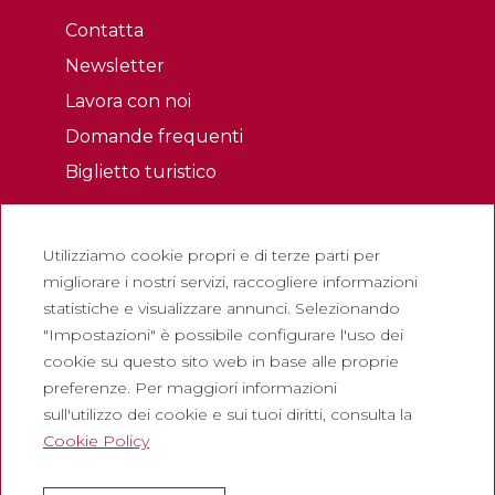
Contatta
Newsletter
Lavora con noi
Domande frequenti
Biglietto turistico
Legale
Utilizziamo cookie propri e di terze parti per
Politica sulla riservatezza
migliorare i nostri servizi, raccogliere informazioni
Politica sui cookie
statistiche e visualizzare annunci. Selezionando
Politica dei Social Network
"Impostazioni" è possibile configurare l'uso dei
cookie su questo sito web in base alle proprie
Canale di segnalazione
preferenze. Per maggiori informazioni
Avviso legale
sull'utilizzo dei cookie e sui tuoi diritti, consulta la
Cookie Policy
Società
Abadia de Montserrat