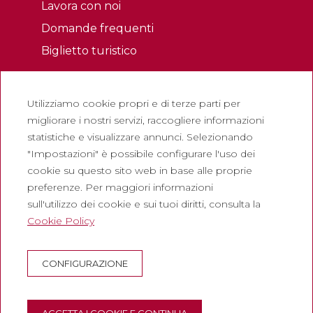
Lavora con noi
Domande frequenti
Biglietto turistico
Legale
Utilizziamo cookie propri e di terze parti per
Politica sulla riservatezza
migliorare i nostri servizi, raccogliere informazioni
Politica sui cookie
statistiche e visualizzare annunci. Selezionando
Politica dei Social Network
"Impostazioni" è possibile configurare l'uso dei
cookie su questo sito web in base alle proprie
Canale di segnalazione
preferenze. Per maggiori informazioni
Avviso legale
sull'utilizzo dei cookie e sui tuoi diritti, consulta la
Cookie Policy
Società
Abadia de Montserrat
CONFIGURAZIONE
Escolania de Montserrat
Museo di Montserrat