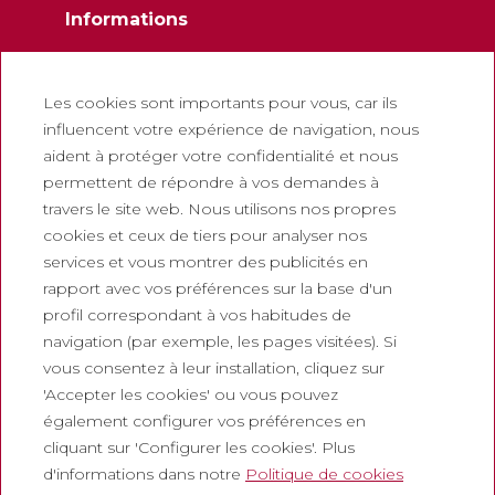
Informations
Contactez
Newsletter
Les cookies sont importants pour vous, car ils
influencent votre expérience de navigation, nous
Travaillez avec nous
aident à protéger votre confidentialité et nous
Foire aux questions
permettent de répondre à vos demandes à
Billets touristiques
travers le site web. Nous utilisons nos propres
cookies et ceux de tiers pour analyser nos
Juridique
services et vous montrer des publicités en
rapport avec vos préférences sur la base d'un
Politique de confidentialité
profil correspondant à vos habitudes de
Politique de cookies
navigation (par exemple, les pages visitées). Si
Politique des Réseaux Sociaux
vous consentez à leur installation, cliquez sur
'Accepter les cookies' ou vous pouvez
Canal de signalement
également configurer vos préférences en
Mentions légales
cliquant sur 'Configurer les cookies'. Plus
d'informations dans notre
Politique de cookies
Entreprises