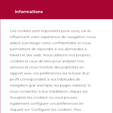
Informations
Contactez
Newsletter
Les cookies sont importants pour vous, car ils
influencent votre expérience de navigation, nous
Travaillez avec nous
aident à protéger votre confidentialité et nous
Foire aux questions
permettent de répondre à vos demandes à
Billets touristiques
travers le site web. Nous utilisons nos propres
cookies et ceux de tiers pour analyser nos
Juridique
services et vous montrer des publicités en
rapport avec vos préférences sur la base d'un
Politique de confidentialité
profil correspondant à vos habitudes de
Politique de cookies
navigation (par exemple, les pages visitées). Si
Politique des Réseaux Sociaux
vous consentez à leur installation, cliquez sur
'Accepter les cookies' ou vous pouvez
Canal de signalement
également configurer vos préférences en
Mentions légales
cliquant sur 'Configurer les cookies'. Plus