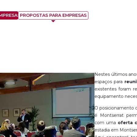
EMPRESAS
PROPOSTAS PARA EMPRESAS
Nestes últimos anos
espaços para
reun
existentes foram r
equipamento necess
O posicionamento 
é Montserrat per
com uma
oferta 
estadia em Montser