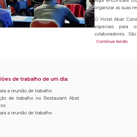
Aqui encontrará to
organizar as suas r
O Hotel Abat Cisne
especiais para 
colaboradores. Sã
posicionamento, pr
Continue lendo
boas comunicações 
iões de trabalho de um dia:
ara a reunião de trabalho
ção de trabalho no Restaurant Abat
ros
ara a reunião de trabalho