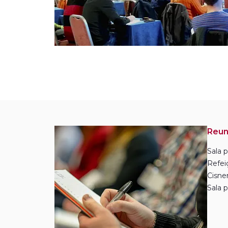
Reun
Sala p
Refei
Cisne
Sala p