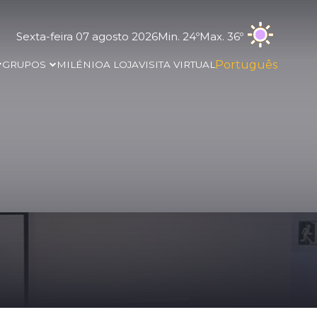
Sexta-feira 07 agosto 2026
Min. 24º
Max. 36º
Português
GRUPOS
MILÉNIO
A LOJA
VISITA VIRTUAL