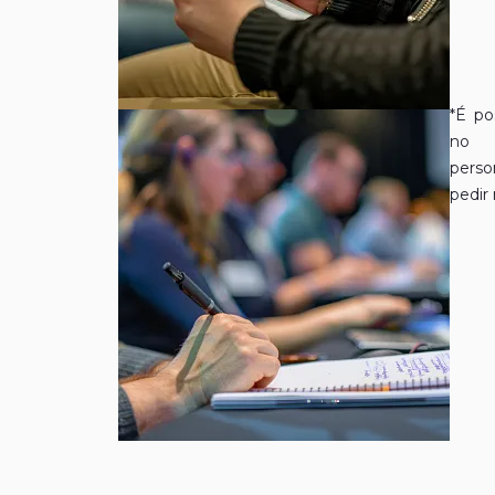
*É po
no R
perso
pedir