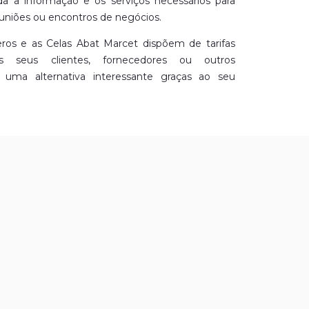
da a informação e os serviços necessários para
euniões ou encontros de negócios.
ros e as Celas Abat Marcet dispõem de tarifas
os seus clientes, fornecedores ou outros
o uma alternativa interessante graças ao seu
óximo da área metropolitana de Barcelona, e às
com as cidades de maior atividade empresarial.