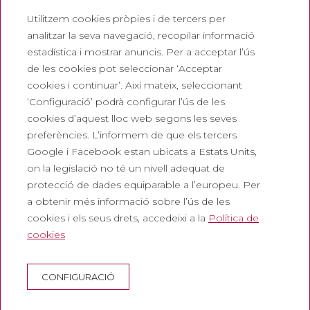
Utilitzem cookies pròpies i de tercers per
Treballa amb nosaltres
analitzar la seva navegació, recopilar informació
Preguntes freqüents
estadística i mostrar anuncis. Per a acceptar l’ús
Entrada turística
de les cookies pot seleccionar ‘Acceptar
cookies i continuar’. Així mateix, seleccionant
Legals
‘Configuració’ podrà configurar l’ús de les
cookies d’aquest lloc web segons les seves
Política de privadesa
preferències. L’informem de que els tercers
Política de cookies
Google i Facebook estan ubicats a Estats Units,
Política de Xarxes Socials
on la legislació no té un nivell adequat de
protecció de dades equiparable a l’europeu. Per
Canal de denúncies
a obtenir més informació sobre l’ús de les
Avís legal
cookies i els seus drets, accedeixi a la
Política de
cookies
Corporatiu
Abadia de Montserrat
CONFIGURACIÓ
Escolania de Montserrat
Museu de Montserrat