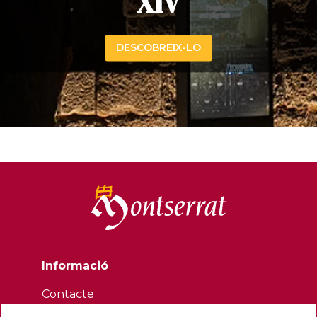
XIV
DESCOBREIX-LO
Informació
Contacte
Butlletí