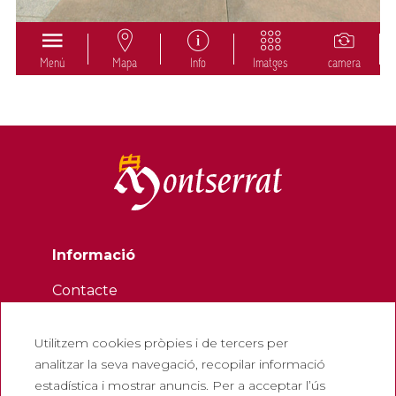
Informació
Contacte
Butlletí
Utilitzem cookies pròpies i de tercers per
Treballa amb nosaltres
analitzar la seva navegació, recopilar informació
Preguntes freqüents
estadística i mostrar anuncis. Per a acceptar l’ús