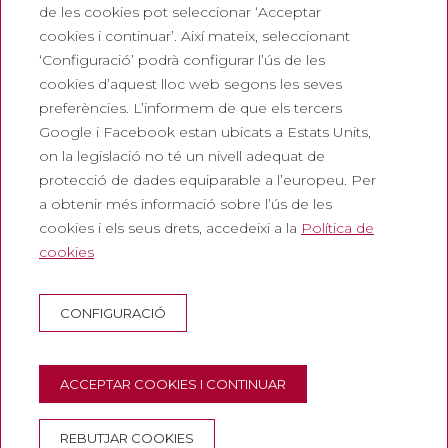
Entrada turística
de les cookies pot seleccionar ‘Acceptar
cookies i continuar’. Així mateix, seleccionant
Legals
‘Configuració’ podrà configurar l’ús de les
cookies d’aquest lloc web segons les seves
Política de privadesa
preferències. L’informem de que els tercers
Política de cookies
Google i Facebook estan ubicats a Estats Units,
Política de Xarxes Socials
on la legislació no té un nivell adequat de
protecció de dades equiparable a l’europeu. Per
Canal de denúncies
a obtenir més informació sobre l’ús de les
Avís legal
cookies i els seus drets, accedeixi a la
Política de
cookies
Corporatiu
Abadia de Montserrat
CONFIGURACIÓ
Escolania de Montserrat
Museu de Montserrat
ACCEPTAR COOKIES I CONTINUAR
REBUTJAR COOKIES