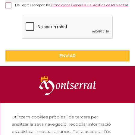
He llegit i accepto les
Condicions Generals i la Política de Privacitat
ENVIAR
Informació
Utilitzem cookies pròpies i de tercers per
Contacte
analitzar la seva navegació, recopilar informació
estadística i mostrar anuncis. Per a acceptar l’ús
Butlletí