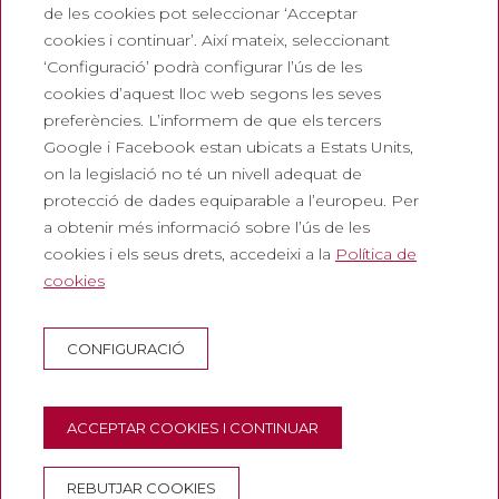
de les cookies pot seleccionar ‘Acceptar
Treballa amb nosaltres
cookies i continuar’. Així mateix, seleccionant
Preguntes freqüents
‘Configuració’ podrà configurar l’ús de les
cookies d’aquest lloc web segons les seves
Entrada turística
preferències. L’informem de que els tercers
Legals
Google i Facebook estan ubicats a Estats Units,
on la legislació no té un nivell adequat de
Política de privadesa
protecció de dades equiparable a l’europeu. Per
Política de cookies
a obtenir més informació sobre l’ús de les
cookies i els seus drets, accedeixi a la
Política de
Política de Xarxes Socials
cookies
Canal de denúncies
Avís legal
CONFIGURACIÓ
Corporatiu
Abadia de Montserrat
ACCEPTAR COOKIES I CONTINUAR
Escolania de Montserrat
Museu de Montserrat
REBUTJAR COOKIES