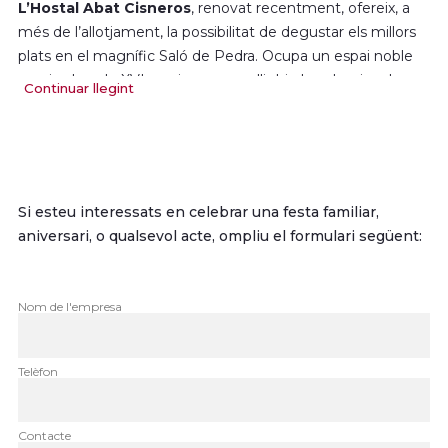
L’Hostal Abat Cisneros
, renovat recentment, ofereix, a
més de l’allotjament, la possibilitat de degustar els millors
plats en el magnífic Saló de Pedra. Ocupa un espai noble
que ja al segle XVI servia per a acollir-hi els pelegrins de
Continuar llegint
Montserrat. Es pot gaudir d’una cuina tradicional de gran
qualitat.
El
Restaurant Montserrat
, situat a l’edifici Mirador dels
Apòstols, ofereix una vista espectacular de la muntanya de
Montserrat. La seva especialitat és la cuina catalana.
Si esteu interessats en celebrar una festa familiar,
Compta amb diversos salons de dimensions àmplies. El
aniversari, o qualsevol acte, ompliu el formulari següent:
més gran, amb una capacitat per a un màxim de 900
persones, permet l’organització de tot tipus d’actes.
Nom de l'empresa
Telèfon
Contacte