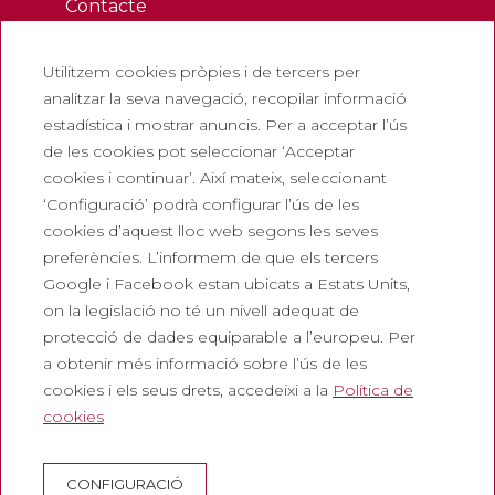
Contacte
Butlletí
Utilitzem cookies pròpies i de tercers per
Treballa amb nosaltres
analitzar la seva navegació, recopilar informació
Preguntes freqüents
estadística i mostrar anuncis. Per a acceptar l’ús
Entrada turística
de les cookies pot seleccionar ‘Acceptar
cookies i continuar’. Així mateix, seleccionant
Legals
‘Configuració’ podrà configurar l’ús de les
cookies d’aquest lloc web segons les seves
Política de privadesa
preferències. L’informem de que els tercers
Política de cookies
Google i Facebook estan ubicats a Estats Units,
Política de Xarxes Socials
on la legislació no té un nivell adequat de
protecció de dades equiparable a l’europeu. Per
Canal de denúncies
a obtenir més informació sobre l’ús de les
Avís legal
cookies i els seus drets, accedeixi a la
Política de
cookies
Corporatiu
Abadia de Montserrat
CONFIGURACIÓ