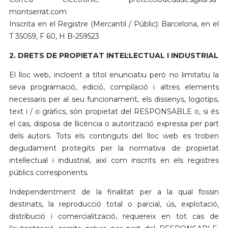
montserrat.com
Inscrita en el Registre (Mercantil / Públic): Barcelona, en el
T 35059, F 60, H B-259523
2. DRETS DE PROPIETAT INTEL·LECTUAL I INDUSTRIAL
El lloc web, incloent a títol enunciatiu però no limitatiu la
seva programació, edició, compilació i altres elements
necessaris per al seu funcionament, els dissenys, logotips,
text i / o gràfics, són propietat del RESPONSABLE o, si és
el cas, disposa de llicència o autorització expressa per part
dels autors. Tots els continguts del lloc web es troben
degudament protegits per la normativa de propietat
intel·lectual i industrial, així com inscrits en els registres
públics corresponents.
Independentment de la finalitat per a la qual fossin
destinats, la reproducció total o parcial, ús, explotació,
distribució i comercialització, requereix en tot cas de