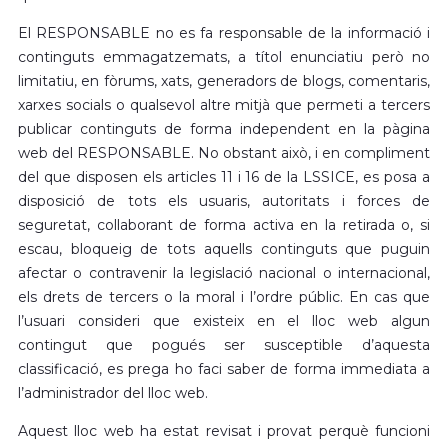
El RESPONSABLE no es fa responsable de la informació i
continguts emmagatzemats, a títol enunciatiu però no
limitatiu, en fòrums, xats, generadors de blogs, comentaris,
xarxes socials o qualsevol altre mitjà que permeti a tercers
publicar continguts de forma independent en la pàgina
web del RESPONSABLE. No obstant això, i en compliment
del que disposen els articles 11 i 16 de la LSSICE, es posa a
disposició de tots els usuaris, autoritats i forces de
seguretat, col·laborant de forma activa en la retirada o, si
escau, bloqueig de tots aquells continguts que puguin
afectar o contravenir la legislació nacional o internacional,
els drets de tercers o la moral i l’ordre públic. En cas que
l’usuari consideri que existeix en el lloc web algun
contingut que pogués ser susceptible d’aquesta
classificació, es prega ho faci saber de forma immediata a
l’administrador del lloc web.
Aquest lloc web ha estat revisat i provat perquè funcioni