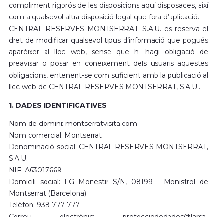
compliment rigorós de les disposicions aquí disposades, així
com a qualsevol altra disposició legal que fora d’aplicació.
CENTRAL RESERVES MONTSERRAT, S.A.U. es reserva el
dret de modificar qualsevol tipus d’informació que pogués
aparèixer al lloc web, sense que hi hagi obligació de
preavisar o posar en coneixement dels usuaris aquestes
obligacions, entenent-se com suficient amb la publicació al
lloc web de CENTRAL RESERVES MONTSERRAT, S.A.U..
1. DADES IDENTIFICATIVES
Nom de domini: montserratvisita.com
Nom comercial: Montserrat
Denominació social: CENTRAL RESERVES MONTSERRAT,
S.A.U.
NIF: A63017669
Domicili social: LG Monestir S/N, 08199 - Monistrol de
Montserrat (Barcelona)
Telèfon: 938 777 777
Correu electrònic:
protecciodedades@larsa-