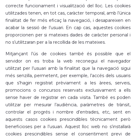
correcte funcionament i visualització del lloc. Les cookies
utilitzades tenen, en tot cas, caràcter temporal, amb l’única
finalitat de fer més eficaç la navegació, i desapareixen en
acabar la sessió de l’usuari. En cap cas, aquestes cookies
proporcionen per si mateixes dades de caràcter personal i
no s’utilitzaran per a la recollida de les mateixes.
Mitjançant l’ús de cookies també és possible que el
servidor on es troba la web reconegui el navegador
utilitzat per l’usuari amb la finalitat que la navegació sigui
més senzilla, permetent, per exemple, l’accés dels usuaris
que s’hagin registrat prèviament a les àrees, serveis,
promocions o concursos reservats exclusivament a ells
sense haver de registrar en cada visita. També es poden
utilitzar per mesurar l’audiència, paràmetres de trànsit,
controlar el progrés i nombre d’entrades, etc, sent en
aquests casos cookies prescindibles tècnicament però
beneficioses per a l’usuari. Aquest lloc web no s’instal·larà
cookies prescindibles sense el consentiment previ de