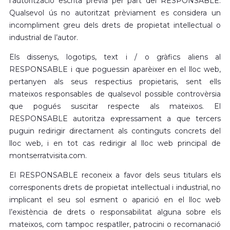
l’autorització escrita prèvia per part del RESPONSABLE.
Qualsevol ús no autoritzat prèviament es considera un
incompliment greu dels drets de propietat intel·lectual o
industrial de l’autor.
Els dissenys, logotips, text i / o gràfics aliens al
RESPONSABLE i que poguessin aparèixer en el lloc web,
pertanyen als seus respectius propietaris, sent ells
mateixos responsables de qualsevol possible controvèrsia
que pogués suscitar respecte als mateixos. El
RESPONSABLE autoritza expressament a que tercers
puguin redirigir directament als continguts concrets del
lloc web, i en tot cas redirigir al lloc web principal de
montserratvisita.com.
El RESPONSABLE reconeix a favor dels seus titulars els
corresponents drets de propietat intel·lectual i industrial, no
implicant el seu sol esment o aparició en el lloc web
l’existència de drets o responsabilitat alguna sobre els
mateixos, com tampoc respatller, patrocini o recomanació