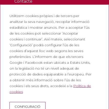
Contacte
Butlletí
Utilitzem cookies pròpies i de tercers per
Treballa amb nosaltres
analitzar la seva navegació, recopilar informació
Preguntes freqüents
estadística i mostrar anuncis. Per a acceptar l’ús
Entrada turística
de les cookies pot seleccionar ‘Acceptar
cookies i continuar’. Així mateix, seleccionant
Legals
‘Configuració’ podrà configurar l’ús de les
cookies d’aquest lloc web segons les seves
Política de privadesa
preferències. L’informem de que els tercers
Política de cookies
Google i Facebook estan ubicats a Estats Units,
Política de Xarxes Socials
on la legislació no té un nivell adequat de
protecció de dades equiparable a l’europeu. Per
Canal de denúncies
a obtenir més informació sobre l’ús de les
Avís legal
cookies i els seus drets, accedeixi a la
Política de
cookies
Corporatiu
Abadia de Montserrat
CONFIGURACIÓ