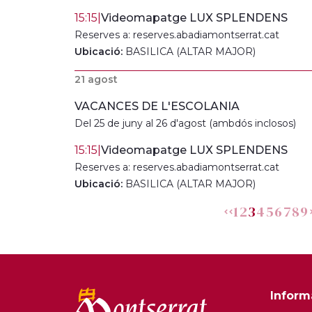
15:15
|
Videomapatge LUX SPLENDENS
Reserves a: reserves.abadiamontserrat.cat
Ubicació:
BASILICA (ALTAR MAJOR)
21 agost
VACANCES DE L'ESCOLANIA
Del 25 de juny al 26 d'agost (ambdós inclosos)
15:15
|
Videomapatge LUX SPLENDENS
Reserves a: reserves.abadiamontserrat.cat
Ubicació:
BASILICA (ALTAR MAJOR)
1
2
3
4
5
6
7
8
9
Inform