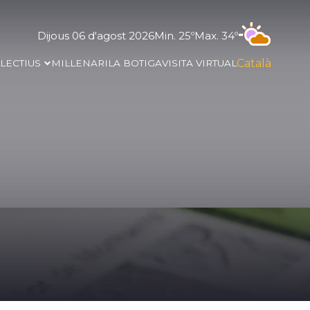
Dijous 06 d'agost 2026
Min. 25º
Max. 34º
Català
·LECTIUS
MIL·LENARI
LA BOTIGA
VISITA VIRTUAL