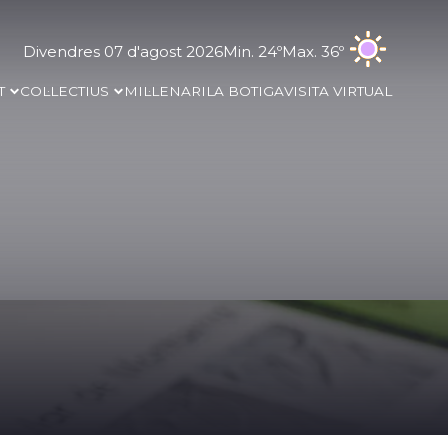
Divendres 07 d'agost 2026
Min. 24º
Max. 36º
T
COL·LECTIUS
MIL·LENARI
LA BOTIGA
VISITA VIRTUAL