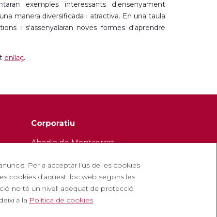
entaran exemples interessants d'ensenyament
'una manera diversificada i atractiva. En una taula
tions i s'assenyalaran noves formes d'aprendre
nt
enllaç
.
Corporatiu
Abadia de Montserrat
Escolania de Montserrat
 anuncis. Per a acceptar l’ús de les cookies
Museu de Montserrat
e les cookies d’aquest lloc web segons les
ció no té un nivell adequat de protecció
eixi a la
Política de cookies