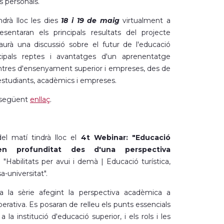
 personals.
ndrà lloc les dies
18 i 19 de maig
virtualment a
entaran els principals resultats del projecte
rà una discussió sobre el futur de l'educació
ncipals reptes i avantatges d'un aprenentatge
ntres d'ensenyament superior i empreses, des de
, estudiants, acadèmics i empreses.
 següent
enllaç
.
el matí tindrà lloc el
4t
Webinar: "Educació
 en profunditat des d'una perspectiva
 "Habilitats per avui i demà | Educació turística,
-universitat".
la sèrie afegint la perspectiva acadèmica a
rativa. Es posaran de relleu els punts essencials
a la institució d'educació superior, i els rols i les