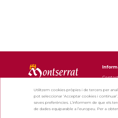
Inform
Contac
Butllet
Utilitzem cookies pròpies i de tercers per anal
Treball
pot seleccionar ‘Acceptar cookies i continuar’.
seves preferències. L’informem de que els terc
Pregun
de dades equiparable a l’europeu. Per a obteni
Entrada