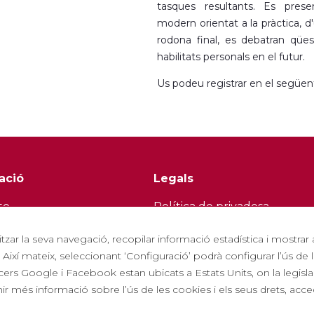
tasques resultants. Es pres
modern orientat a la pràctica, d
rodona final, es debatran qües
habilitats personals en el futur.
Us podeu registrar en el següe
ació
Legals
te
Política de privadesa
í
Política de cookies
itzar la seva navegació, recopilar informació estadística i mostrar
a amb nosaltres
Política de Xarxes Socials
 Així mateix, seleccionant ‘Configuració’ podrà configurar l’ús d
ers Google i Facebook estan ubicats a Estats Units, on la legisla
tes freqüents
Canal de denúncies
r més informació sobre l’ús de les cookies i els seus drets, acced
 turística
Avís legal