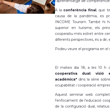
l'aprenentatge de competències
A la
conferència final
, que ti
causa de la pandèmia, es pres
INCOME Tourism. També hi hau
superior en turisme, els pri
cooperatiu més estret entre ce
diferents perspectives, és a dir
Podeu veure el programa en el
El mateix dia 18, a les 10 h d
cooperativa dual: visió
acadèmica"
dins la sèrie sobre
ocupabilitat i cooperació empresa
Aquest seminar web completa 
l'enfocament de l'educació coope
de la configuració dual, relatius 