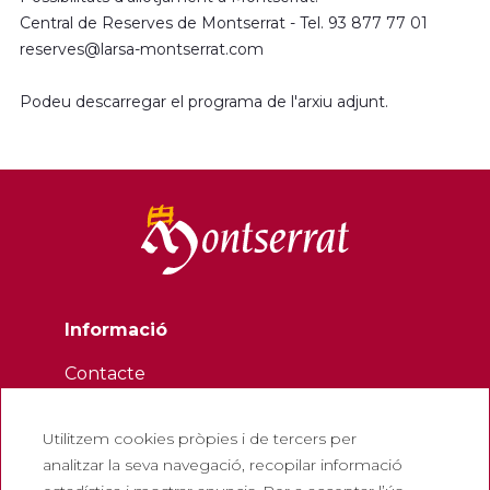
Central de Reserves de Montserrat - Tel. 93 877 77 01
reserves@larsa-montserrat.com
Podeu descarregar el programa de l'arxiu adjunt.
Informació
Contacte
Butlletí
Utilitzem cookies pròpies i de tercers per
Treballa amb nosaltres
analitzar la seva navegació, recopilar informació
Preguntes freqüents