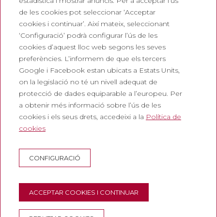
estadística i mostrar anuncis. Per a acceptar l’ús
Entrada turística
de les cookies pot seleccionar ‘Acceptar
cookies i continuar’. Així mateix, seleccionant
Legals
‘Configuració’ podrà configurar l’ús de les
cookies d’aquest lloc web segons les seves
Política de privadesa
preferències. L’informem de que els tercers
Política de cookies
Google i Facebook estan ubicats a Estats Units,
Política de Xarxes Socials
on la legislació no té un nivell adequat de
protecció de dades equiparable a l’europeu. Per
Canal de denúncies
a obtenir més informació sobre l’ús de les
Avís legal
cookies i els seus drets, accedeixi a la
Política de
cookies
Corporatiu
Abadia de Montserrat
CONFIGURACIÓ
Escolania de Montserrat
Museu de Montserrat
ACCEPTAR COOKIES I CONTINUAR