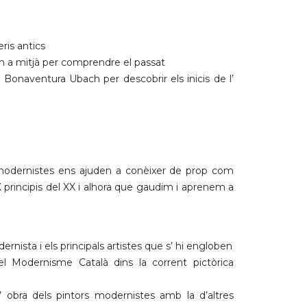
ris antics
m a mitjà per comprendre el passat
. Bonaventura Ubach per descobrir els inicis de l’
es modernistes ens ajuden a conèixer de prop com
IX principis del XX i alhora que gaudim i aprenem a
nista i els principals artistes que s’ hi engloben
el Modernisme Català dins la corrent pictòrica
l’ obra dels pintors modernistes amb la d’altres