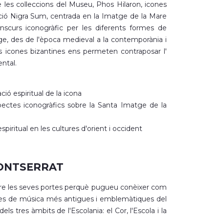
les col·leccions del Museu, Phos Hilaron, icones
·lecció Nigra Sum, centrada en la Imatge de la Mare
scurs iconogràfic per les diferents formes de
ge, des de l'època medieval a la contemporània i
 icones bizantines ens permeten contraposar l'
ental.
ió espiritual de la icona
pectes iconogràfics sobre la Santa Imatge de la
spiritual en les cultures d'orient i occident
MONTSERRAT
bre les seves portes perquè pugueu conèixer com
les de música més antigues i emblemàtiques del
dels tres àmbits de l'Escolania: el Cor, l'Escola i la