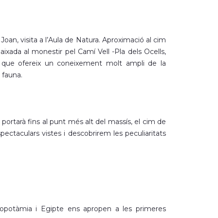
Joan, visita a l’Aula de Natura. Aproximació al cim
ixada al monestir pel Camí Vell -Pla dels Ocells,
ari que ofereix un coneixement molt ampli de la
 fauna.
 portarà fins al punt més alt del massís, el cim de
ectaculars vistes i descobrirem les peculiaritats
opotàmia i Egipte ens apropen a les primeres