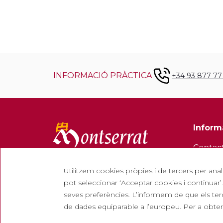
INFORMACIÓ PRÀCTICA
+34 93 877 77
Inform
Contac
Butllet
Utilitzem cookies pròpies i de tercers per anal
Treball
pot seleccionar ‘Acceptar cookies i continuar’.
seves preferències. L’informem de que els terc
Pregun
de dades equiparable a l’europeu. Per a obteni
Entrada