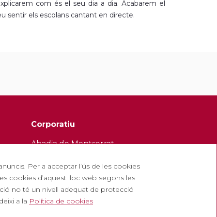
 explicarem com és el seu dia a dia. Acabarem el
reu sentir els escolans cantant en directe.
Corporatiu
Abadia de Montserrat
Escolania de Montserrat
 anuncis. Per a acceptar l’ús de les cookies
Museu de Montserrat
e les cookies d’aquest lloc web segons les
ció no té un nivell adequat de protecció
eixi a la
Política de cookies