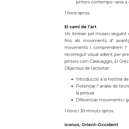
pintors contempo- ranis a e
1 hora aprox.
El camí de l’art
Un itinerari pel museu seguint e
fins als moviments d' avantg
moviments i comprendrem l' ev
recorregut visual adient per prep
pintors com Caravaggio, El Grec
Objectius de l’activitat:
Introducció a la història de
Potenciar l’ anàlisi de tècni
la pintura
Diferenciar moviments i gè
1 hora i 30 minuts aprox.
Iconos, Orient-Occident