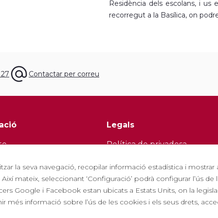
Residència dels escolans, i us
recorregut a la Basílica, on pod
 27
Contactar per correu
ació
Legals
te
Política de privadesa
í
Política de cookies
itzar la seva navegació, recopilar informació estadística i mostrar
a amb nosaltres
Política de Xarxes Socials
 Així mateix, seleccionant ‘Configuració’ podrà configurar l’ús d
ers Google i Facebook estan ubicats a Estats Units, on la legisla
tes freqüents
Canal de denúncies
r més informació sobre l’ús de les cookies i els seus drets, acced
 turística
Avís legal