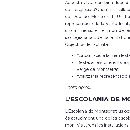
Aquesta visita combina dues de 
de l' església d‘Orient i la col
de Déu de Montserrat. Un tran
representació de la Santa Imat
una immersió en el món de les
iconografia occidental amb l' ori
Objectius de l’activitat:
Aproximació a la manifestac
Destacar els diferents as
Verge de Montserrat
Analitzar la representació e
1 hora aprox.
L'ESCOLANIA DE 
L’Escolania de Montserrat us o
és actualment una de les esco
món. Visitarem les instal·lacions 