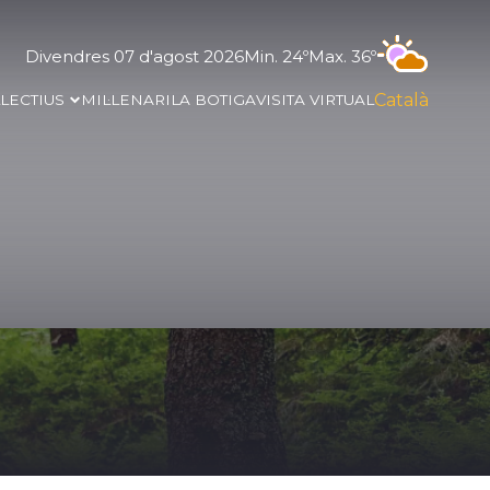
Divendres 07 d'agost 2026
Min. 24º
Max. 36º
Català
·LECTIUS
MIL·LENARI
LA BOTIGA
VISITA VIRTUAL