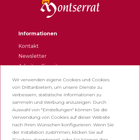
Informationen
Kontakt
Newsletter
Arbeiten Sie mit uns
Häufig gestellte Fragen
Wir verwenden eigene Cookies und Cookies
Eintrittskarte für touristen
von Drittanbietern, um unsere Dienste zu
verbessern, statistische Informationen zu
Rechtliches
sammeln und Werbung anzuzeigen. Durch
Auswahl von "Einstellungen" können Sie die
Datenschutzrichtlinie
Verwendung von Cookies auf dieser Website
Cookie-Richtlinie
nach Ihren Wünschen konfigurieren. Wenn Sie
Richtlinien für soziale Netzwerke
der Installation zustimmen, klicken Sie auf
"Cookies akzeptieren", oder Sie können Ihre