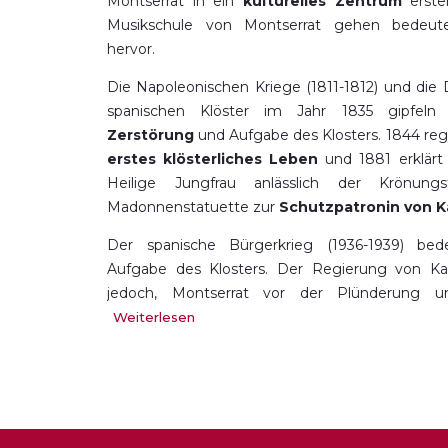
Montserrat in ein
kulturelles Zentrum
erste
Musikschule von Montserrat gehen bedeut
hervor.
Die Napoleonischen Kriege (1811-1812) und die 
spanischen Klöster im Jahr 1835 gipfeln s
Zerstörung
und Aufgabe des Klosters. 1844 reg
erstes klösterliches Leben
und 1881 erklärt 
Heilige Jungfrau anlässlich der Krönungsf
Madonnenstatuette zur
Schutzpatronin von K
Der spanische Bürgerkrieg (1936-1939) bed
Aufgabe des Klosters. Der Regierung von Kat
jedoch, Montserrat vor der Plünderung u
bewahren.
Weiterlesen
Heutzutage wird Montserrat einer Modernisier
tausend Jahre
nach seiner Gründung weiterhi
zu können.