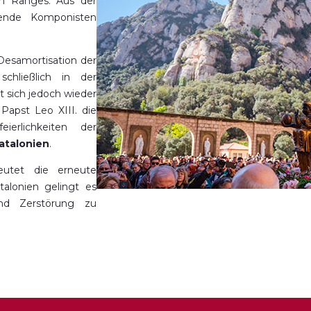
n Ranges. Aus der
ende Komponisten
Desamortisation der
chließlich in der
t sich jedoch wieder
Papst Leo XIII. die
eierlichkeiten der
atalonien
.
eutet die erneute
alonien gelingt es
nd Zerstörung zu
ung unterzogen, um
n Pilger empfangen