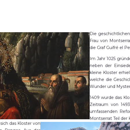
Die geschichtliche
Frau von Montserra
die Graf Guifré el 
Im Jahr 1025 gründe
neben der Einsied
kleine Kloster erhi
welche die Geschic
Wunder und Mysteri
1409 wurde das Klo
Zeitraum von 1493 
umfassenden Ref
Montserrat Teil der 
sich das Kloster von