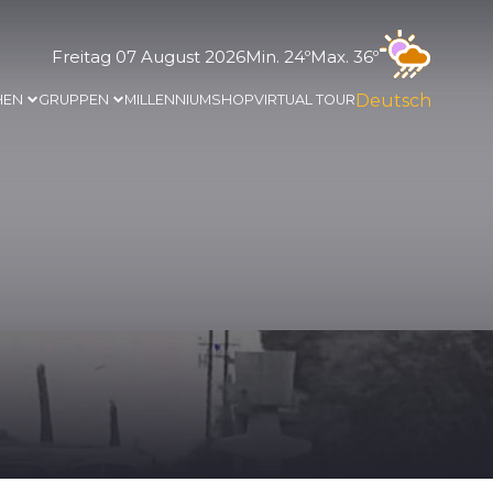
Freitag 07 August 2026
Min. 24º
Max. 36º
Deutsch
HEN
GRUPPEN
MILLENNIUM
SHOP
VIRTUAL TOUR