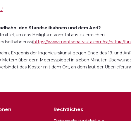
s/
radbahn, den Standseilbahnen und dem Aeri?
tmittel, um das Heiligtum vom Tal aus zu erreichen.
tandseilbahnenss(
https://www.montserratvisita.com/ca/natura/funi
lbahn, Ergebnis der Ingenieurskunst gegen Ende des 19. und Anfa
000 Metern über dem Meeresspiegel in sieben Minuten überwund
 verbindet das Kloster mit dem Ort, an dem laut der Überlieferu
ionen
Rechtliches
Datenschutzrichtlinie
r
Cookie-Richtlinie