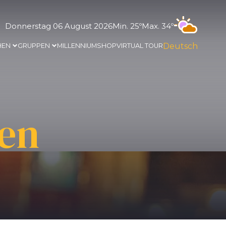
Donnerstag 06 August 2026
Min. 25º
Max. 34º
Deutsch
HEN
GRUPPEN
MILLENNIUM
SHOP
VIRTUAL TOUR
nen