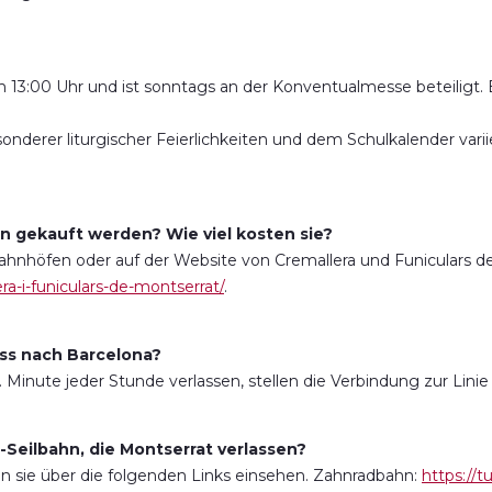
 13:00 Uhr und ist sonntags an der Konventualmesse beteiligt. E
onderer liturgischer Feierlichkeiten und dem Schulkalender varii
n gekauft werden? Wie viel kosten sie?
Bahnhöfen oder auf der Website von Cremallera und Funiculars d
era-i-funiculars-de-montserrat/
.
uss nach Barcelona?
. Minute jeder Stunde verlassen, stellen die Verbindung zur Lini
-Seilbahn, die Montserrat verlassen?
nen sie über die folgenden Links einsehen. Zahnradbahn:
https://t