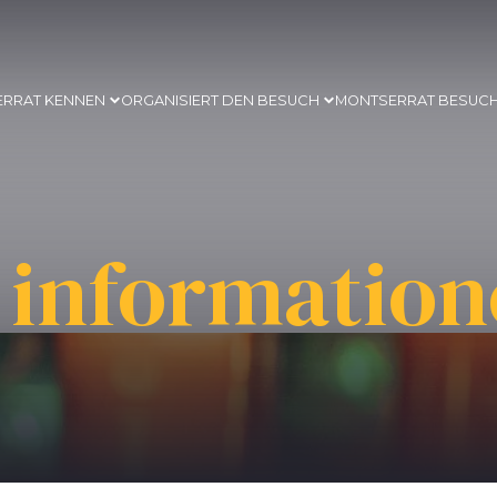
ERRAT KENNEN
ORGANISIERT DEN BESUCH
MONTSERRAT BESUC
 informatio