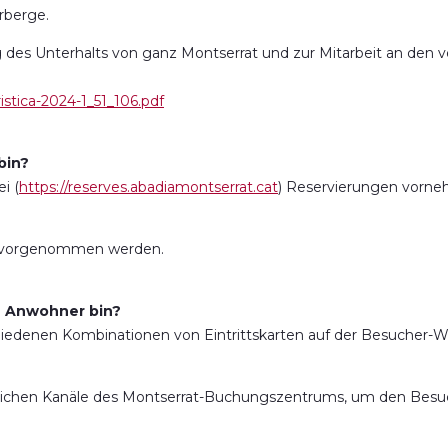
erberge.
 des Unterhalts von ganz Montserrat und zur Mitarbeit an den 
istica-2024-1_51_106.pdf
bin?
i (
https://reserves.abadiamontserrat.cat
) Reservierungen vorn
s vorgenommen werden.
in Anwohner bin?
hiedenen Kombinationen von Eintrittskarten auf der Besucher-W
blichen Kanäle des Montserrat-Buchungszentrums, um den Besuc