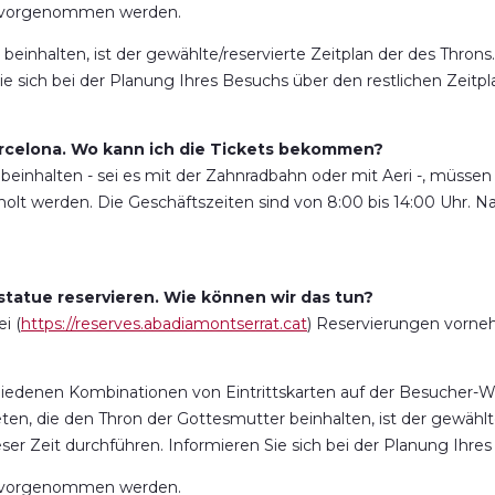
s vorgenommen werden.
einhalten, ist der gewählte/reservierte Zeitplan der des Throns.
ie sich bei der Planung Ihres Besuchs über den restlichen Zeitpl
Barcelona. Wo kann ich die Tickets bekommen?
beinhalten - sei es mit der Zahnradbahn oder mit Aeri -, müssen 
lt werden. Die Geschäftszeiten sind von 8:00 bis 14:00 Uhr. Nac
statue reservieren. Wie können wir das tun?
i (
https://reserves.abadiamontserrat.cat
) Reservierungen vorn
hiedenen Kombinationen von Eintrittskarten auf der Besucher-W
eten, die den Thron der Gottesmutter beinhalten, ist der gewählt
eser Zeit durchführen. Informieren Sie sich bei der Planung Ihres
s vorgenommen werden.