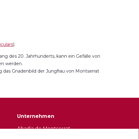
culars
):
ng des 20. Jahrhunderts, kann ein Gefälle von
en werden.
ng das Gnadenbild der Jungfrau von Montserrat
Unternehmen
Abadia de Montserrat
Escolania de Montserrat