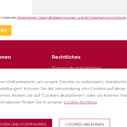
ch habe die
Allgemeinen Geschäftsbedingungen und die Datenschutzrichtlinie
g
DEN
ionen
Rechtliches
Datenschutzrichtlinie
r
Cookie-Richtlinie
n Drittanbietern, um unsere Dienste zu verbessern, statistisc
ie mit uns
Richtlinien für soziale Netzwerke
stellungen" können Sie die Verwendung von Cookies auf diese
immen, klicken Sie auf "Cookies akzeptieren", oder Sie können I
tellte Fragen
Meldelkanal
ormationen finden Sie in unserer
Cookie-Richtlinie
rte für touristen
Rechtlicher Hinweis
ASSEN UND FORTFAHREN
COOKIES ABLEHNEN