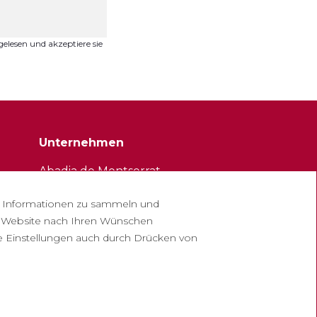
elesen und akzeptiere sie
Unternehmen
Abadia de Montserrat
Escolania de Montserrat
he Informationen zu sammeln und
Museum von Montserrat
r Website nach Ihren Wünschen
hre Einstellungen auch durch Drücken von