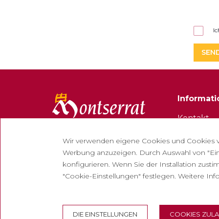
I
SEN
Informat
Kontakt
Newslette
Wir verwenden eigene Cookies und Cookies vo
Arbeiten S
Werbung anzuzeigen. Durch Auswahl von "Ein
konfigurieren. Wenn Sie der Installation zust
Häufig ges
"Cookie-Einstellungen" festlegen. Weitere Inf
Eintrittska
DIE EINSTELLUNGEN
COOKIES ZUL