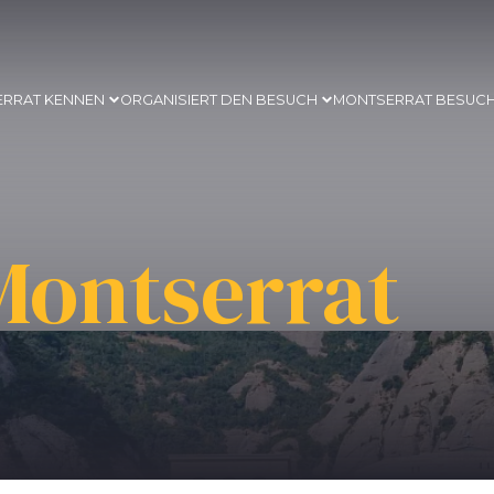
ERRAT KENNEN
ORGANISIERT DEN BESUCH
MONTSERRAT BESUC
Montserrat