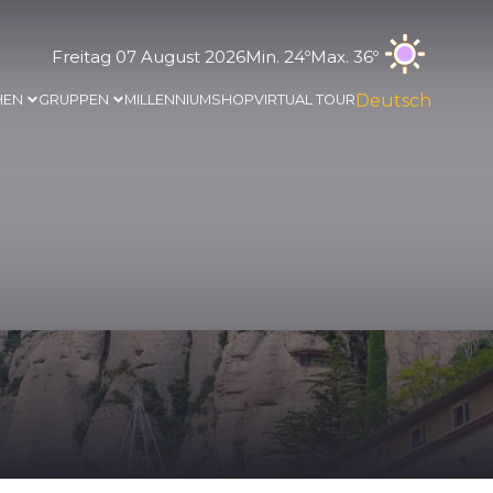
Freitag 07 August 2026
Min. 24º
Max. 36º
Deutsch
HEN
GRUPPEN
MILLENNIUM
SHOP
VIRTUAL TOUR