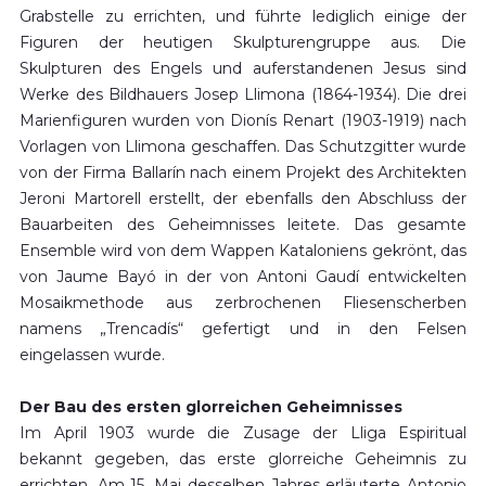
Grabstelle zu errichten, und führte lediglich einige der
Figuren der heutigen Skulpturengruppe aus. Die
Skulpturen des Engels und auferstandenen Jesus sind
Werke des Bildhauers Josep Llimona (1864-1934). Die drei
Marienfiguren wurden von Dionís Renart (1903-1919) nach
Vorlagen von Llimona geschaffen. Das Schutzgitter wurde
von der Firma Ballarín nach einem Projekt des Architekten
Jeroni Martorell erstellt, der ebenfalls den Abschluss der
Bauarbeiten des Geheimnisses leitete. Das gesamte
Ensemble wird von dem Wappen Kataloniens gekrönt, das
von Jaume Bayó in der von Antoni Gaudí entwickelten
Mosaikmethode aus zerbrochenen Fliesenscherben
namens „Trencadís“ gefertigt und in den Felsen
eingelassen wurde.
Der Bau des ersten glorreichen Geheimnisses
Im April 1903 wurde die Zusage der Lliga Espiritual
bekannt gegeben, das erste glorreiche Geheimnis zu
errichten. Am 15. Mai desselben Jahres erläuterte Antonio