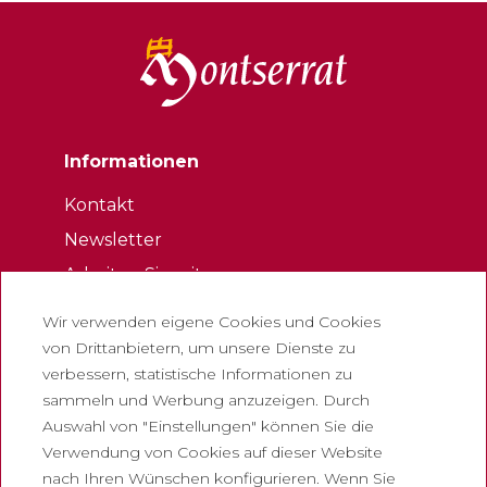
Informationen
Kontakt
Newsletter
Arbeiten Sie mit uns
Häufig gestellte Fragen
Wir verwenden eigene Cookies und Cookies
Eintrittskarte für touristen
von Drittanbietern, um unsere Dienste zu
verbessern, statistische Informationen zu
Rechtliches
sammeln und Werbung anzuzeigen. Durch
Auswahl von "Einstellungen" können Sie die
Datenschutzrichtlinie
Verwendung von Cookies auf dieser Website
Cookie-Richtlinie
nach Ihren Wünschen konfigurieren. Wenn Sie