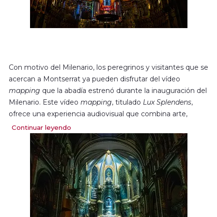
Con motivo del Milenario, los peregrinos y visitantes que se
acercan a Montserrat ya pueden disfrutar del vídeo
mapping
que la abadía estrenó durante la inauguración del
Milenario. Este vídeo
mapping
, titulado
Lux Splendens
,
ofrece una experiencia audiovisual que combina arte,
música y tecnología para ofrecer una vivencia sensorial
Continuar leyendo
completa.
Se divide en tres capítulos que buscan transmitir mensajes
de gran profundidad espiritual, utilizando una combinación
de imagen, luz y sonido de última generación.