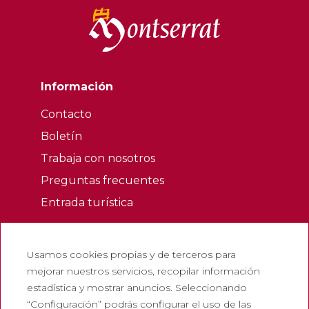
Información
Contacto
Boletín
Trabaja con nosotros
Preguntas frecuentes
Entrada turística
Legales
Usamos cookies propias y de terceros para
Política de privacidad
mejorar nuestros servicios, recopilar información
Política de cookies
estadística y mostrar anuncios. Seleccionando
Política de redes sociales
“Configuración” podrás configurar el uso de las