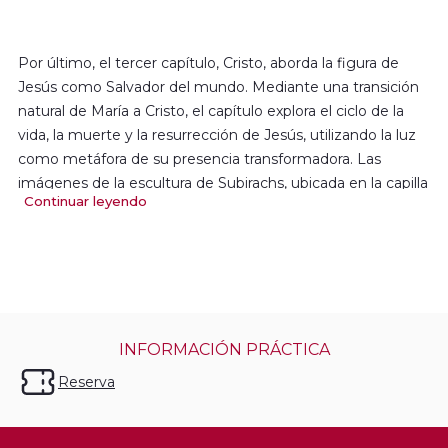
Por último, el tercer capítulo, Cristo, aborda la figura de
Jesús como Salvador del mundo. Mediante una transición
natural de María a Cristo, el capítulo explora el ciclo de la
vida, la muerte y la resurrección de Jesús, utilizando la luz
como metáfora de su presencia transformadora. Las
imágenes de la escultura de Subirachs, ubicada en la capilla
Continuar leyendo
del Santísimo, sirven de inspiración artística para la
proyección de Cristo.
Esta experiencia se complementa con un espectáculo de
luz e imagen diseñado con equipamiento de tecnología
punta, que transforma el conjunto de la basílica en un
escenario de 360 grados.
INFORMACIÓN PRÁCTICA
Reserva