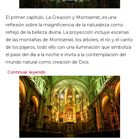
El primer capítulo, La Creación y Montserrat, es una
reflexión sobre la magnificencia de la naturaleza como
reflejo de la belleza divina. La proyección incluye escenas
de las montañas de Montserrat, los árboles, el río y el canto
de los pájaros, todo ello con una iluminación que simboliza
el paso del día a la noche e invita a la contemplación del
mundo natural como creación de Dios.
Continuar leyendo
El segundo capítulo, La Virgen María, se centra en la figura
de María y muestra el ciclo de la vida y las estaciones del
año. A través de la luz y los colores que representan la
primavera y la renovación, se hace referencia a la devoción
a la Virgen María como símbolo de luz poética y espiritual.
Esta luz se enlaza con la música del Coro de la Escolanía,
que acompaña la proyección con imágenes que narran la
vida de María, generando un ambiente de espiritualidad
profundamente evocador.