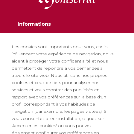
Informations
Contactez
Newsletter
Les cookies sont importants pour vous, car ils
influencent votre expérience de navigation, nous
Travaillez avec nous
aident à protéger votre confidentialité et nous
Foire aux questions
permettent de répondre à vos demandes à
Billets touristiques
travers le site web. Nous utilisons nos propres
cookies et ceux de tiers pour analyser nos
Juridique
services et vous montrer des publicités en
rapport avec vos préférences sur la base d'un
Politique de confidentialité
profil correspondant à vos habitudes de
Politique de cookies
navigation (par exemple, les pages visitées). Si
Politique des Réseaux Sociaux
vous consentez à leur installation, cliquez sur
'Accepter les cookies' ou vous pouvez
Canal de signalement
également configurer vos préférences en