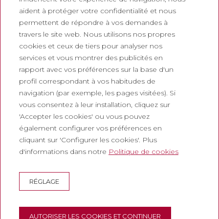
Travaillez avec nous
aident à protéger votre confidentialité et nous
Foire aux questions
permettent de répondre à vos demandes à
Billets touristiques
travers le site web. Nous utilisons nos propres
cookies et ceux de tiers pour analyser nos
Juridique
services et vous montrer des publicités en
rapport avec vos préférences sur la base d'un
Politique de confidentialité
profil correspondant à vos habitudes de
Politique de cookies
navigation (par exemple, les pages visitées). Si
Politique des Réseaux Sociaux
vous consentez à leur installation, cliquez sur
'Accepter les cookies' ou vous pouvez
Canal de signalement
également configurer vos préférences en
Mentions légales
cliquant sur 'Configurer les cookies'. Plus
d'informations dans notre
Politique de cookies
Entreprises
Abadia de Montserrat
RÉGLAGE
Escolania de Montserrat
Musée de Montserrat
AUTORISER LES COOKIES ET CONTINUER