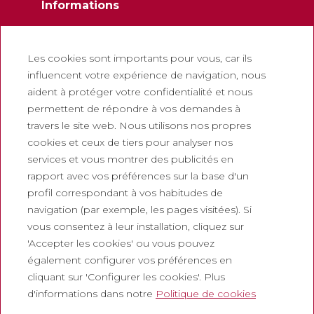
Informations
Contactez
Newsletter
Les cookies sont importants pour vous, car ils
influencent votre expérience de navigation, nous
Travaillez avec nous
aident à protéger votre confidentialité et nous
Foire aux questions
permettent de répondre à vos demandes à
Billets touristiques
travers le site web. Nous utilisons nos propres
cookies et ceux de tiers pour analyser nos
Juridique
services et vous montrer des publicités en
rapport avec vos préférences sur la base d'un
Politique de confidentialité
profil correspondant à vos habitudes de
Politique de cookies
navigation (par exemple, les pages visitées). Si
Politique des Réseaux Sociaux
vous consentez à leur installation, cliquez sur
'Accepter les cookies' ou vous pouvez
Canal de signalement
également configurer vos préférences en
Mentions légales
cliquant sur 'Configurer les cookies'. Plus
d'informations dans notre
Politique de cookies
Entreprises