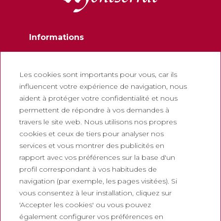
Informations
Contactez
Newsletter
Les cookies sont importants pour vous, car ils
influencent votre expérience de navigation, nous
Travaillez avec nous
aident à protéger votre confidentialité et nous
Foire aux questions
permettent de répondre à vos demandes à
Billets touristiques
travers le site web. Nous utilisons nos propres
cookies et ceux de tiers pour analyser nos
Juridique
services et vous montrer des publicités en
rapport avec vos préférences sur la base d'un
Politique de confidentialité
profil correspondant à vos habitudes de
Politique de cookies
navigation (par exemple, les pages visitées). Si
Politique des Réseaux Sociaux
vous consentez à leur installation, cliquez sur
'Accepter les cookies' ou vous pouvez
Canal de signalement
également configurer vos préférences en