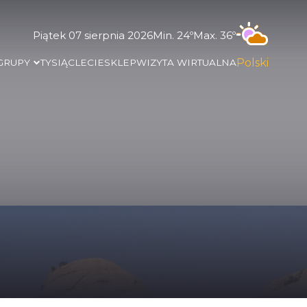
Piątek 07 sierpnia 2026
Min. 24º
Max. 36º
Polski
 GRUPY
TYSIĄCLECIE
SKLEP
WIZYTA WIRTUALNA