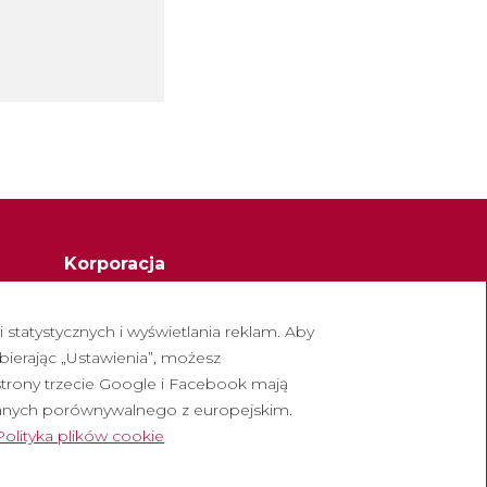
Korporacja
Opactwo Montserrat
statystycznych i wyświetlania reklam. Aby
Escolania de Montserrat
bierając „Ustawienia”, możesz
owych
Muzeum Montserrat
strony trzecie Google i Facebook mają
anych porównywalnego z europejskim.
Polityka plików cookie