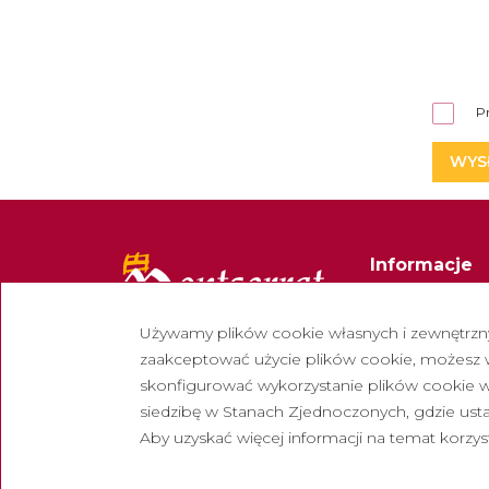
P
WYS
Informacje
Kontakt
Używamy plików cookie własnych i zewnętrznyc
Biuletyn
zaakceptować użycie plików cookie, możesz wy
Pracuj z nami
skonfigurować wykorzystanie plików cookie w 
siedzibę w Stanach Zjednoczonych, gdzie u
Często zadaw
Aby uzyskać więcej informacji na temat korzys
Turystyczny 