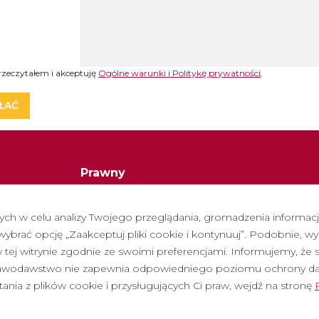
rzeczytałem i akceptuję
Ogólne warunki i Politykę prywatności
.
ŁAĆ
Prawny
Polityka prywatności
h w celu analizy Twojego przeglądania, gromadzenia informacji 
Polityka cookies
brać opcję „Zaakceptuj pliki cookie i kontynuuj”. Podobnie, wy
Polityka dotycząca mediów społeczności
tej witrynie zgodnie ze swoimi preferencjami. Informujemy, że 
stawodawstwo nie zapewnia odpowiedniego poziomu ochrony d
ane pytania
Kanał zgłoszen
tania z plików cookie i przysługujących Ci praw, wejdź na stronę
bilet wstępu
Nota prawna