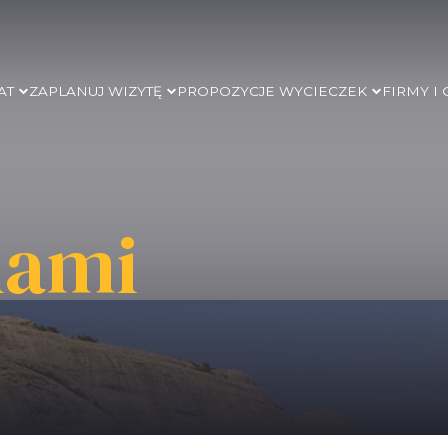
AT
ZAPLANUJ WIZYTĘ
PROPOZYCJE WYCIECZEK
FIRMY I
nami