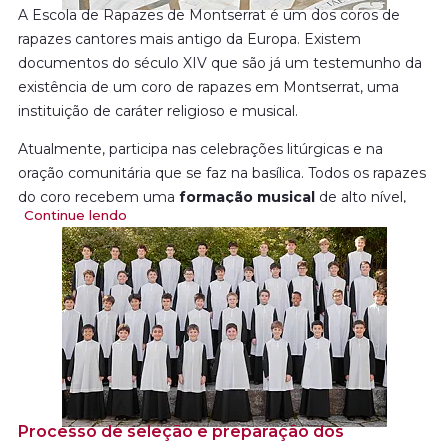
A Escola de Rapazes de Montserrat é um dos coros de
rapazes cantores mais antigo da Europa. Existem
documentos do século XIV que são já um testemunho da
existência de um coro de rapazes em Montserrat, uma
instituição de caráter religioso e musical.
Atualmente, participa nas celebrações litúrgicas e na
oração comunitária que se faz na basílica. Todos os rapazes
do coro recebem uma
formação musical
de alto nível,
Continue lendo
juntamente com a
educação humana e intelectual
.
O seu prestígio é reconhecido à escala internacionale,
atualmente, faz digressões de concertos por todo o
mundo e dispõe de uma abundante
discografia
.
Ao longo da sua história surgiu um grande número de
mestres de capela e instrumentistas, além de conhecidos
compositores e professores.
Graças ao Coro de Rapazes, a tradição do mosteiro
Processo de seleção e preparação dos
permite que alguns monges trabalhem na criação,