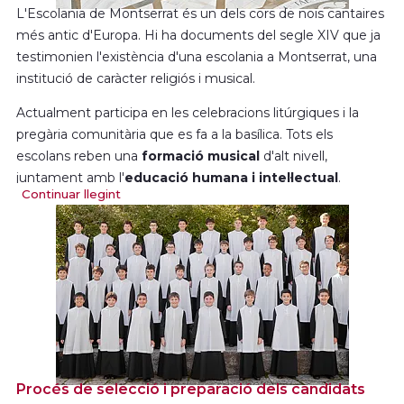
L'Escolania de Montserrat és un dels cors de nois cantaires
més antic d'Europa. Hi ha documents del segle XIV que ja
testimonien l'existència d'una escolania a Montserrat, una
institució de caràcter religiós i musical.
Actualment participa en les celebracions litúrgiques i la
pregària comunitària que es fa a la basílica. Tots els
escolans reben una
formació musical
d'alt nivell,
juntament amb l'
educació humana i intel·lectual
.
Continuar llegint
El seu prestigi és reconegut internacionalment, fa gires de
concerts per tot el món i disposa d'una
discografia
abundant.
Al llarg de la seva història, han sortit un bon nombre de
mestres de capella i instrumentistes, a més de coneguts
compositors i professors.
Gràcies a l'Escolania, la tradició del monestir permet que
alguns monjos treballin en la creació, la formació i la
Procés de selecció i preparació dels candidats