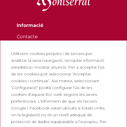
Informació
Contacte
Butlletí
Utilitzem cookies pròpies i de tercers per
Treballa amb nosaltres
analitzar la seva navegació, recopilar informació
Preguntes freqüents
estadística i mostrar anuncis. Per a acceptar l’ús
Entrada turística
de les cookies pot seleccionar ‘Acceptar
cookies i continuar’. Així mateix, seleccionant
Legals
‘Configuració’ podrà configurar l’ús de les
cookies d’aquest lloc web segons les seves
Política de privadesa
preferències. L’informem de que els tercers
Política de cookies
Google i Facebook estan ubicats a Estats Units,
Política de Xarxes Socials
on la legislació no té un nivell adequat de
protecció de dades equiparable a l’europeu. Per
Canal de denúncies