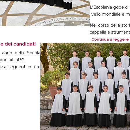
L'Escolania gode di 
livello mondiale e 
Nel corso della sto
cappella e strumenti
Continua a leggere
Grazie all'Escolani
e dei candidati
monaci di lavorar
° anno della Scuola
produzione musical
nibili, al 5°.
 ai seguenti criteri: