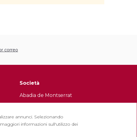
or correo
Società
Abadia de Montserrat
Escolania de Montserrat
Museo di Montserrat
sualizzare annunci. Selezionando
aggiori informazioni sull'utilizzo dei