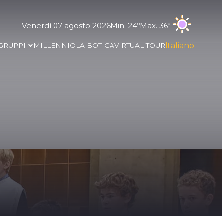
Venerdì 07 agosto 2026
Min. 24º
Max. 36º
Italiano
GRUPPI
MILLENNIO
LA BOTIGA
VIRTUAL TOUR