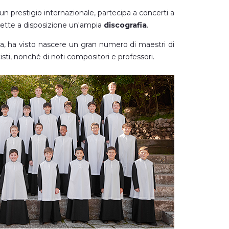
un prestigio internazionale, partecipa a concerti a
mette a disposizione un'ampia
discografia
.
ria, ha visto nascere un gran numero di maestri di
sti, nonché di noti compositori e professori.
a, la tradizione del monastero permette ad alcuni
e nell'ambito della creazione, formazione e
e.