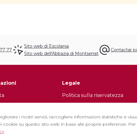
Sito web di Escolania
 77 77
Contactar p
Sito web dell'Abbazia di Montserrat
azioni
Legale
ta
Politica sulla riservatezza
tter
Politica sui cookie
con noi
Politica dei Social Network
igliorare i nostri servizi, raccogliere informazioni statistiche e vi
i cookie su questo sito web in base alle proprie preferenze. Per m
e frequenti
Canale di segnalazione
cy
to turistico
Avviso legale