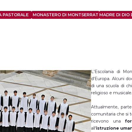
A MARIA
A PASTORALE
MONASTERO DI MONTSERRAT
MADRE DI DIO
L'Escolania di Mon
d'Europa. Alcuni do
di una scuola di chi
religioso e musicale
Attualmente, partec
comunitaria che si te
ricevono una
fo
all'
istruzione uman