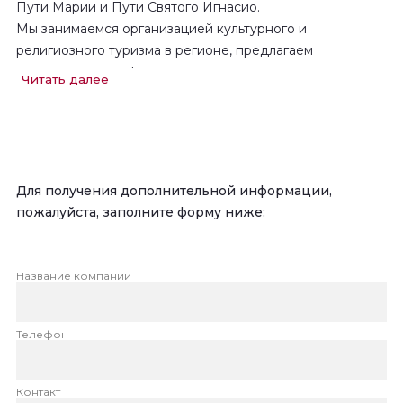
Пути Марии и Пути Святого Игнасио.
Мы занимаемся организацией культурного и
религиозного туризма в регионе, предлагаем
консультации по формированию турпакетов, маршрутов
Читать далее
и размещению как на территории Монсеррата, так и в
его окрестностях.
На этой странице Туристические агентства после
предварительной регистрации могут забронировать
Для получения дополнительной информации,
проживание для своих клиентов, а также получить
пожалуйста, заполните форму ниже:
информацию о наших услугах, экскурсиях, ресторанах,
или запросить стоимость поездки в зависимости от
индивидуальных предпочтений. Наши предложения
Название компании
помогут вам быстро и легко организовать свою поездку
в Монсеррат.
Телефон
Контакт