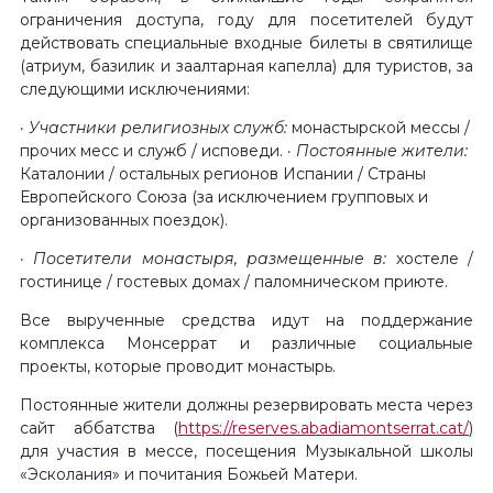
ограничения доступа, году для посетителей будут
действовать специальные входные билеты в святилище
(атриум, базилик и заалтарная капелла) для туристов, за
следующими исключениями:
· Участники религиозных служб:
монастырской мессы /
прочих месс и служб / исповеди.
· Постоянные жители:
Каталонии / остальных регионов Испании
/ Страны
Европейского Союза (за исключением групповых и
организованных поездок).
· Посетители монастыря, размещенные в:
хостеле /
гостинице / гостевых домах / паломническом приюте.
Все вырученные средства идут на поддержание
комплекса Монсеррат и различные социальные
проекты, которые проводит монастырь.
Постоянные жители должны резервировать места через
сайт аббатства (
https://
reserves.
abadiamontserrat.cat/
)
для участия в мессе, посещения Музыкальной школы
«Эсколания» и почитания Божьей Матери.