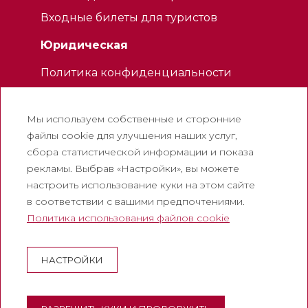
Входные билеты для туристов
Юридическая
Политика конфиденциальности
Политика использования файлов
cookie
Мы используем собственные и сторонние
Политика использования социальных
файлы cookie для улучшения наших услуг,
сетей
сбора статистической информации и показа
рекламы. Выбрав «Настройки», вы можете
Канал для жалоб
настроить использование куки на этом сайте
Официальное уведомление
в соответствии с вашими предпочтениями.
Политика использования файлов cookie
Корпоративный
Аббатство Монтсеррат
НАСТРОЙКИ
Эсколания де Монсеррат
Музей Монтсеррата