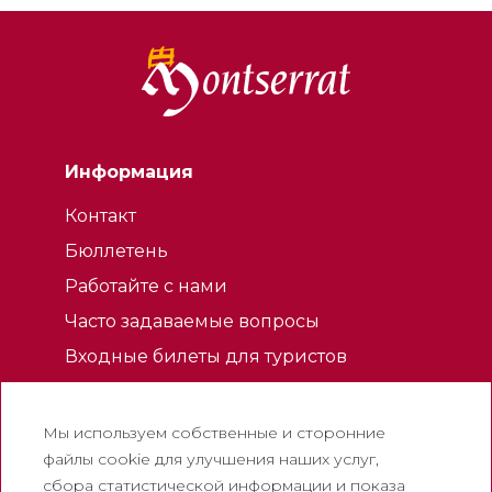
Информация
Контакт
Бюллетень
Работайте с нами
Часто задаваемые вопросы
Входные билеты для туристов
Юридическая
Мы используем собственные и сторонние
Политика конфиденциальности
файлы cookie для улучшения наших услуг,
Политика использования файлов
сбора статистической информации и показа