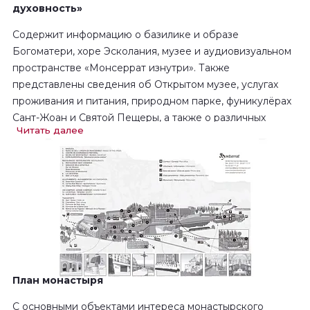
духовность»
Содержит информацию о базилике и образе
Богоматери, хоре Эсколания, музее и аудиовизуальном
пространстве «Монсеррат изнутри». Также
представлены сведения об Открытом музее, услугах
проживания и питания, природном парке, фуникулёрах
Сант-Жоан и Святой Пещеры, а также о различных
Читать далее
входах в комплекс.
Двуязычное издание.
Доступно на следующих языках: каталонский-
испанский, французский-итальянский, английский-
немецкий, русский-японский.
План монастыря
С основными объектами интереса монастырского