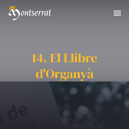
14. El Llibre
d'Organyà