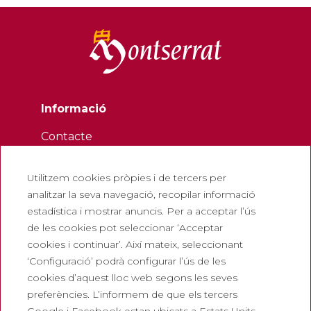
Informació
Contacte
Butlletí
Utilitzem cookies pròpies i de tercers per
Treballa amb nosaltres
analitzar la seva navegació, recopilar informació
Preguntes freqüents
estadística i mostrar anuncis. Per a acceptar l’ús
Entrada turística
de les cookies pot seleccionar ‘Acceptar
cookies i continuar’. Així mateix, seleccionant
Legals
‘Configuració’ podrà configurar l’ús de les
cookies d’aquest lloc web segons les seves
Política de privadesa
preferències. L’informem de que els tercers
Política de cookies