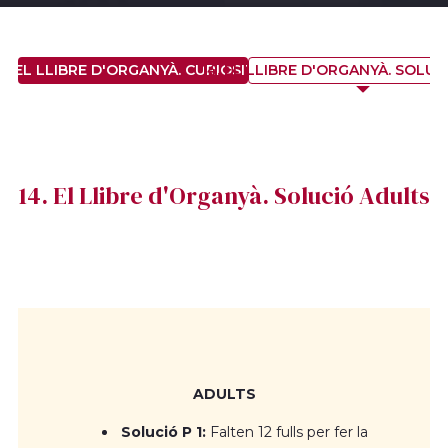
4. EL LLIBRE D'ORGANYÀ. CURIOSITAT
14. EL LLIBRE D'ORGANYÀ. SOLU
14
14. El Llibre d'Organyà. Solució Adults
ADULTS
Solució P 1:
Falten 12 fulls per fer la