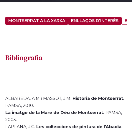
MONTSERRAT A LA XARXA
ENLLAÇOS D'INTERÈS
BI
Bibliografia
ALBAREDA, A.M i MASSOT, J.M.
Història de Montserrat.
PAMSA, 2010.
La imatge de la Mare de Déu de Montserrat.
PAMSA,
2003.
LAPLANA, J.C.
Les col·leccions de pintura de l’Abadia