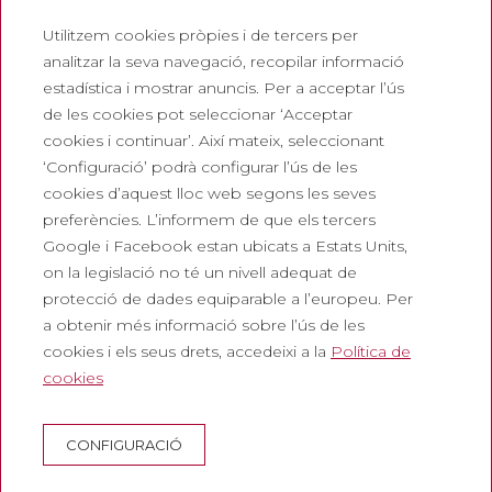
Butlletí
Utilitzem cookies pròpies i de tercers per
Treballa amb nosaltres
analitzar la seva navegació, recopilar informació
Preguntes freqüents
estadística i mostrar anuncis. Per a acceptar l’ús
Entrada turística
de les cookies pot seleccionar ‘Acceptar
cookies i continuar’. Així mateix, seleccionant
Legals
‘Configuració’ podrà configurar l’ús de les
cookies d’aquest lloc web segons les seves
Política de privadesa
preferències. L’informem de que els tercers
Política de cookies
Google i Facebook estan ubicats a Estats Units,
Política de Xarxes Socials
on la legislació no té un nivell adequat de
protecció de dades equiparable a l’europeu. Per
Canal de denúncies
a obtenir més informació sobre l’ús de les
Avís legal
cookies i els seus drets, accedeixi a la
Política de
cookies
Corporatiu
Abadia de Montserrat
CONFIGURACIÓ
Escolania de Montserrat