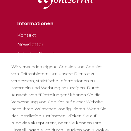
Informationen
Kontakt
Newsletter
Arbeiten Sie mit uns
Häufig gestellte Fragen
Wir verwenden eigene Cookies und Cookies
Eintrittskarte für touristen
von Drittanbietern, um unsere Dienste zu
verbessern, statistische Informationen zu
Rechtliches
sammeln und Werbung anzuzeigen. Durch
Auswahl von "Einstellungen" können Sie die
Datenschutzrichtlinie
Verwendung von Cookies auf dieser Website
Cookie-Richtlinie
nach Ihren Wünschen konfigurieren. Wenn Sie
Richtlinien für soziale Netzwerke
der Installation zustimmen, klicken Sie auf
"Cookies akzeptieren", oder Sie können Ihre
Meldelkanal
Einstellungen auch durch Drücken von "Cookie-