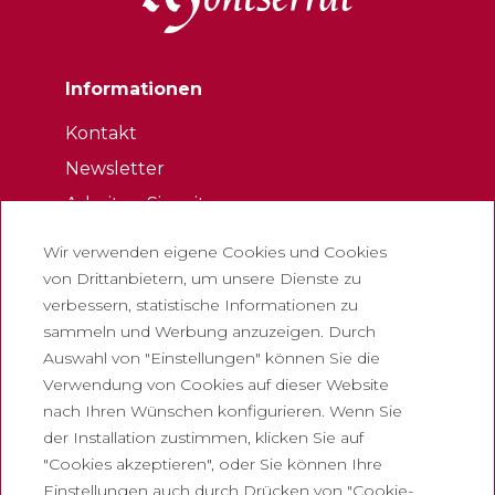
Informationen
Kontakt
Newsletter
Arbeiten Sie mit uns
Häufig gestellte Fragen
Wir verwenden eigene Cookies und Cookies
Eintrittskarte für touristen
von Drittanbietern, um unsere Dienste zu
verbessern, statistische Informationen zu
Rechtliches
sammeln und Werbung anzuzeigen. Durch
Auswahl von "Einstellungen" können Sie die
Datenschutzrichtlinie
Verwendung von Cookies auf dieser Website
Cookie-Richtlinie
nach Ihren Wünschen konfigurieren. Wenn Sie
Richtlinien für soziale Netzwerke
der Installation zustimmen, klicken Sie auf
"Cookies akzeptieren", oder Sie können Ihre
Meldelkanal
Einstellungen auch durch Drücken von "Cookie-