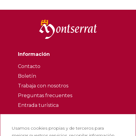
Información
Contacto
Boletín
Trabaja con nosotros
Preguntas frecuentes
Entrada turística
Legales
Usamos cookies propias y de terceros para
Política de privacidad
mejorar nuestros servicios, recopilar información