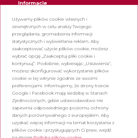
Informacje
Kontakt
Używamy plików cookie własnych i
Biuletyn
zewnętrznych w celu analizy Twojego
przeglądania, gromadzenia informacji
Pracuj z nami
statystycznych i wyświetlania reklam. Aby
Często zadawane pytania
zaakceptować użycie plików cookie, możesz
Turystyczny bilet wstępu
wybrać opcję „Zaakceptuj pliki cookie i
kontynuuj”. Podobnie, wybierając „Ustawienia”,
Prawny
możesz skonfigurować wykorzystanie plików
cookie w tej witrynie zgodnie ze swoimi
Polityka prywatności
preferencjami. Informujemy, że strony trzecie
Polityka cookies
Google i Facebook mają siedzibę w Stanach
Polityka dotycząca mediów
Zjednoczonych, gdzie ustawodawstwo nie
społecznościowych
zapewnia odpowiedniego poziomu ochrony
danych porównywalnego z europejskim. Aby
Kanał zgłoszen
uzyskać więcej informacji na temat korzystania z
Nota prawna
plików cookie i przysługujących Ci praw, wejdź
na stronę
Polityka plików cookie