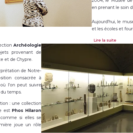
2004, le Musée de 
en prenant le soin d'
Aujourd'hui, le mus
et les écoles et fo
Le Musée de Montser
Lire la suite
lection
Archéologie
unes des autres. Le
jets provenant de
une très longue pé
te et de Chypre.
sarcophage égypti
récente est une scu
rprétation de Notre-
sition consacrée à
 où l'on peut suivre
l du temps.
on : une collection
re est
Phos Hilaron
 comme si elles se
umière joue un rôle