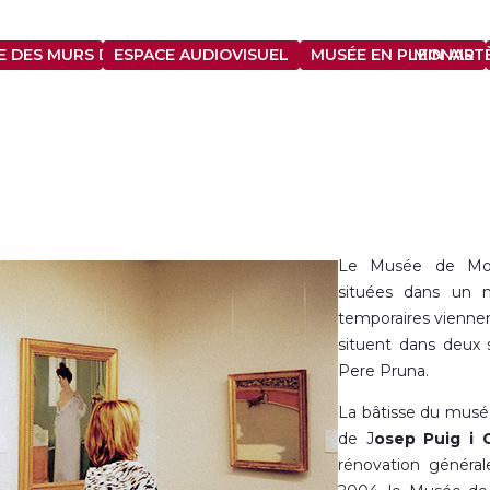
 DES MURS DU XIVE SIÈCLE
ESPACE AUDIOVISUEL
MUSÉE EN PLEIN AIR
MONASTÈ
Le Musée de Monts
situées dans un 
temporaires viennen
situent dans deux s
Pere Pruna.
La bâtisse du musée
de J
osep Puig i 
rénovation généra