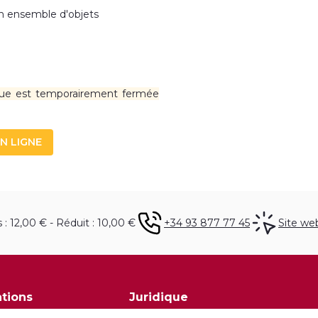
un ensemble d'objets
nture du XIIIE au
 El Greco, Caravage,
nture des XIXE et
la peinture catalane,
que est temporairement fermée
ñol, Casas, Nonell,
alí, entre autres.
 avec des œuvres de
N LIGNE
On peut aussi voir
célèbres : Chagall,
 Clavé, Tàpies, entre
 : 12,00 € - Réduit : 10,00 €
+34 93 877 77 45
Site we
tions
Juridique