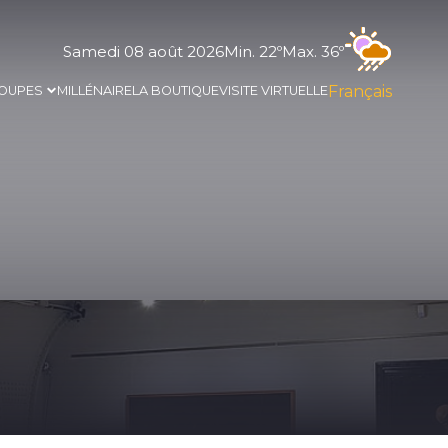
Samedi 08 août 2026
Min. 22º
Max. 36º
Français
OUPES
MILLÉNAIRE
LA BOUTIQUE
VISITE VIRTUELLE