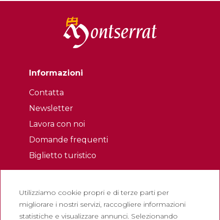
Informazioni
Contatta
Newsletter
Lavora con noi
Domande frequenti
Biglietto turistico
Legale
Utilizziamo cookie propri e di terze parti per
Politica sulla riservatezza
migliorare i nostri servizi, raccogliere informazioni
Politica sui cookie
statistiche e visualizzare annunci. Selezionando