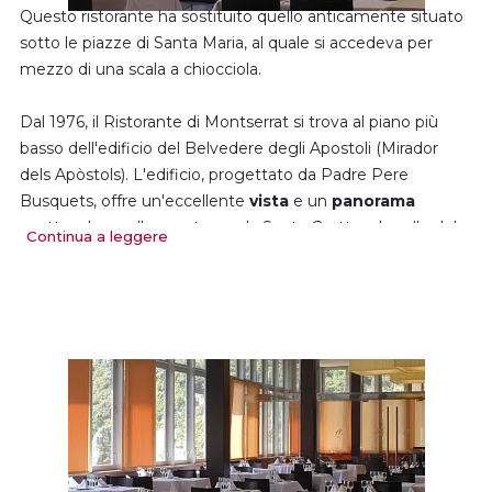
Questo ristorante ha sostituito quello anticamente situato
sotto le piazze di Santa Maria, al quale si accedeva per
mezzo di una scala a chiocciola.
Dal 1976, il Ristorante di Montserrat si trova al piano più
basso dell'edificio del Belvedere degli Apostoli (Mirador
dels Apòstols). L'edificio, progettato da Padre Pere
Busquets, offre un'eccellente
vista
e un
panorama
spettacolare sulla montagna, la Santa Grotta e la valle del
Continua a leggere
Llobregat.
Si tratta di un ristorante con ampi spazi che permettono di
godere insieme a familiari e amici di una
cucina
mediterranea
e di un'eccellente rapporto qualità-prezzo.
Dispone di ampi
saloni
in grado di ospitare riunioni di
gruppi e feste. Il più grande, di 850 m2 e con una capacità
massima di 900 persone, permette di organizzare ogni
genere di evento.