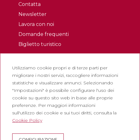
Contatta
Newsletter
Lavora con noi
Domande frequenti
Biglietto turistico
Legale
Utilizziamo cookie propri e di terze parti per
Politica sulla riservatezza
migliorare i nostri servizi, raccogliere informazioni
Politica sui cookie
statistiche e visualizzare annunci. Selezionando
Politica dei Social Network
"Impostazioni" è possibile configurare l'uso dei
cookie su questo sito web in base alle proprie
Canale di segnalazione
preferenze. Per maggiori informazioni
Avviso legale
sull'utilizzo dei cookie e sui tuoi diritti, consulta la
Cookie Policy
Società
Abadia de Montserrat
CONFIGURAZIONE