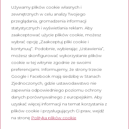
Kontakt
Używamy plików cookie własnych i
Biuletyn
zewnętrznych w celu analizy Twojego
przeglądania, gromadzenia informacji
Pracuj z nami
statystycznych i wyświetlania reklam. Aby
Często zadawane pytania
zaakceptować użycie plików cookie, możesz
Turystyczny bilet wstępu
wybrać opcję „Zaakceptuj pliki cookie i
kontynuuj”. Podobnie, wybierając „Ustawienia”,
Prawny
możesz skonfigurować wykorzystanie plików
cookie w tej witrynie zgodnie ze swoimi
Polityka prywatności
preferencjami. Informujemy, że strony trzecie
Polityka cookies
Google i Facebook mają siedzibę w Stanach
Polityka dotycząca mediów
Zjednoczonych, gdzie ustawodawstwo nie
społecznościowych
zapewnia odpowiedniego poziomu ochrony
danych porównywalnego z europejskim. Aby
Kanał zgłoszen
uzyskać więcej informacji na temat korzystania z
Nota prawna
plików cookie i przysługujących Ci praw, wejdź
na stronę
Polityka plików cookie
Korporacja