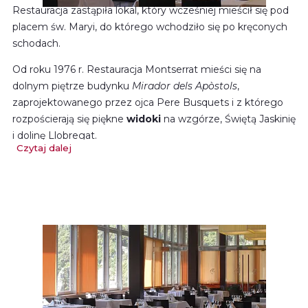
Restauracja zastąpiła lokal, który wcześniej mieścił się pod
placem św. Maryi, do którego wchodziło się po kręconych
schodach.
Od roku 1976 r. Restauracja Montserrat mieści się na
dolnym piętrze budynku
Mirador dels Apòstols
,
zaprojektowanego przez ojca Pere Busquets i z którego
rozpościerają się piękne
widoki
na wzgórze, Świętą Jaskinię
i dolinę Llobregat.
Czytaj dalej
Jest to przestronne miejsce, gdzie wraz z rodziną czy
przyjaciółmi można skosztować
kuchni
śródziemnomorskiej
w przystępnej cenie.
Jadalnie są duże i istnieje możliwość organizacji spotkań
grupowych i przyjęć. Największa z nich ma powierzchnię
850 m2 i pomieści nawet 900 osób, co pozwala na
organizację wszelkiego rodzaju uroczystości.
Rezerwacje są dostępne wyłącznie dla grup.