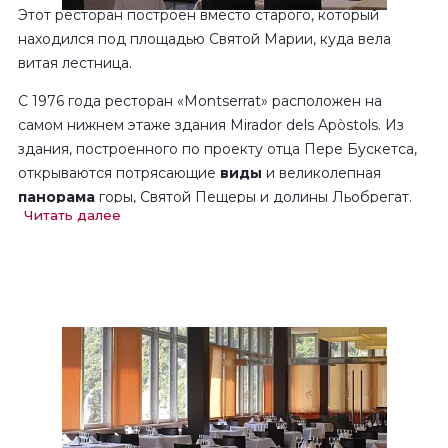
Этот ресторан построен вместо старого, который
находился под площадью Святой Марии, куда вела
витая лестница.
С 1976 года ресторан «Montserrat» расположен на
самом нижнем этаже здания Mirador dels Apòstols. Из
здания, построенного по проекту отца Пере Бускетса,
открываются потрясающие
виды
и великолепная
панорама
горы, Святой Пещеры и долины Льобрегат.
Читать далее
Этот ресторан с просторными залами приглашает вас
оценить
средиземноморскую
кухню
вместе с
друзьями или семьей и предлагает оптимальное
соотношение цена-качество.
К вашим услугам салоны для проведения групповых
встреч и праздников. Самый большой из них, площадью
850 кв.м, способный вместить до 900 человек,
позволяет организовать праздник любого масштаба.